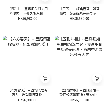
【清和】-- 壺實用美觀，用
【玉笠】-- 經典壺型，器型
料優秀，泡養之後溫潤如
簡約，凝煉線條完美展示造
玉，工藝精細!
型魅力。
HK$6,980.00
HK$6,980.00
【六方容天】-- 壺飽滿富有
【笠帽井欄】--壺身猶如一
張力，造型圓潤可愛 !
款巨輪滾滾而過，壺身中部
曲線優美飽滿，簡約中流露
HK$6,980.00
HK$6,380.00
出幾分大氣