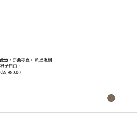
觀此壺，亦曲亦直， 於進退間
君子自由。
K$5,980.00
1