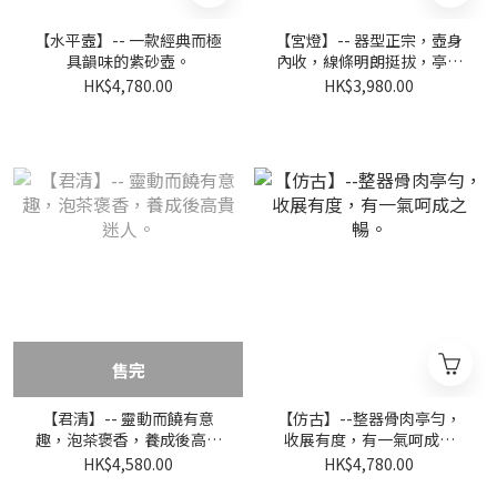
【水平壼】-- 一款經典而極
【宮燈】-- 器型正宗，壺身
具韻味的紫砂壺。
內收，線條明朗挺拔，亭亭
玉立，秀氣唯美。
HK$4,780.00
HK$3,980.00
售完
【君清】-- 靈動而饒有意
【仿古】--整器骨肉亭勻，
趣，泡茶褒香，養成後高貴
收展有度，有一氣呵成之
迷人。
暢。
HK$4,580.00
HK$4,780.00