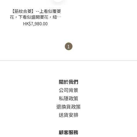
【筋紋合菱】--上看似覆菱
花，下看似盛開菱花，紐、
蓋、身均由上下相間筋紋花
HK$7,980.00
瓣咬合而成
1
關於我們
公司背景
私隱政策
退換貨政策
送貨安排
顧客服務