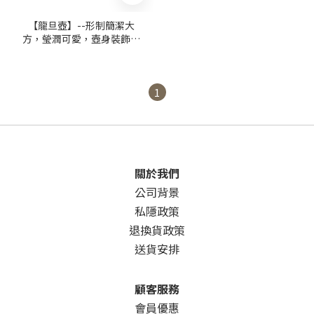
【龍旦壺】--形制簡潔大
方，瑩潤可愛，壺身裝飾刻
字鏗鏘有力，如鐵畫銀勾般
展現了剛勁的氣勢
1
關於我們
公司背景
私隱政策
退換貨政策
送貨安排
顧客服務
會員優惠