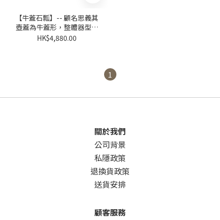
【牛蓋石瓢】-- 顧名思義其
壺蓋為牛蓋形，整體器型依
石瓢而造，將牛蓋與石瓢的
HK$4,880.00
形態特質融為一體。
1
關於我們
公司背景
私隱政策
退換貨政策
送貨安排
顧客服務