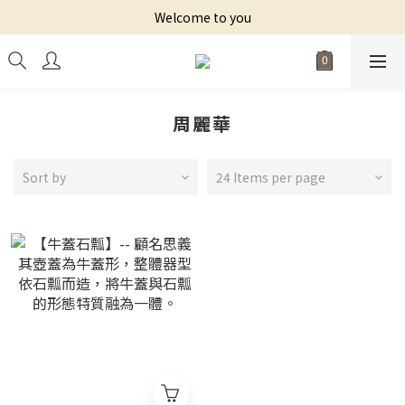
Welcome to you
周麗華
Sort by
24 Items per page