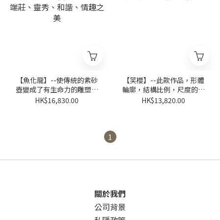
【魚化龍】--使傳統的紫砂
【笑櫻】--此款作品，形體
壺變成了有生命力的雕塑藝
輪廓，結構比例，尺度的細
術品，充滿了樸拙、大氣、
部處理安排得當，恰如其分
HK$16,830.00
HK$13,820.00
端莊、靈秀、和諧、情趣之
美
1
關於我們
公司背景