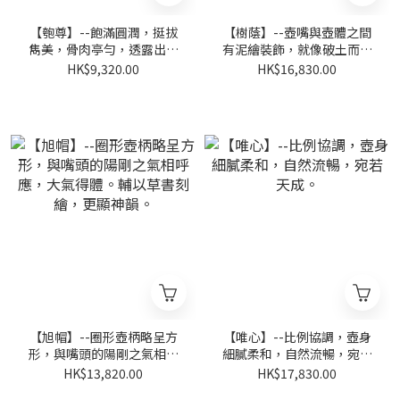
【匏尊】--飽滿圓潤，挺拔
【樹蔭】--壺嘴與壺體之間
雋美，骨肉亭勻，透露出一
有泥繪裝飾，就像破土而出
種厚實沉靜的韻味
的松枝
HK$9,320.00
HK$16,830.00
【旭帽】--圈形壺柄略呈方
【唯心】--比例協調，壺身
形，與嘴頭的陽剛之氣相呼
細膩柔和，自然流暢，宛若
應，大氣得體。輔以草書刻
天成。
HK$13,820.00
HK$17,830.00
繪，更顯神韻。