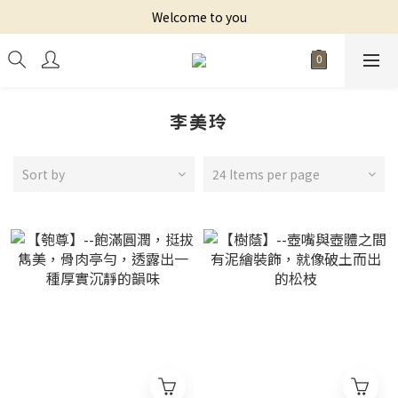
Welcome to you
李美玲
Sort by
24 Items per page